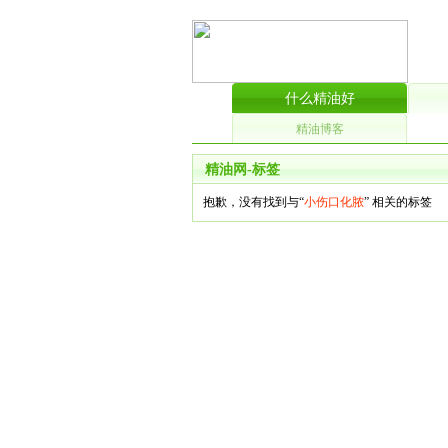
什么精油好
精油博客
精油网-标签
抱歉，没有找到与“
小伤口化脓
” 相关的标签