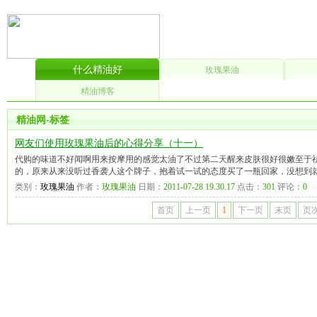
什么精油好
玫瑰果油
精油博客
精油网-标签
网友们使用玫瑰果油后的心得分享（十一）
代购的味道不好闻啊用来按摩用的感觉太油了不过第二天醒来皮肤很好很嫩至于
的，原来从来没听过香袭人这个牌子，抱着试一试的态度买了一瓶回家，没想到
类别：
玫瑰果油
作者：
玫瑰果油
日期：
2011-07-28 19.30.17
点击：
301
评论：
0
首页
上一页
1
下一页
末页
页次