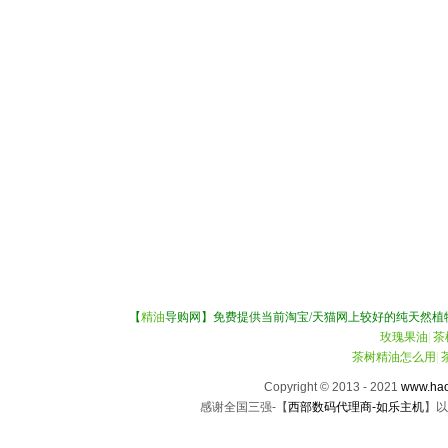
【
精油
导购网】免费提供当前淘宝/天猫网上较好的纯天然植
玫瑰果油
|
茶
茶树精油怎么用
|
Copyright © 2013 - 2021
www.hao
感谢全国三强-【
西部数码代理商-如乐主机
】以