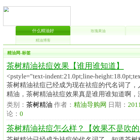
什么精油好
玫瑰果油
精油博客
精油网-标签
茶树精油祛痘效果【谁用谁知道】
<pstyle="text-indent:21.0pt;line-height:18.0pt;t
茶树精油祛痘已经成为现在祛痘的代名词了，
精油，茶树精油祛痘效果真是谁用谁知道啊，
类别：
茶树精油
作者：
精油导购网
日期：
2011
论：
0
茶树精油祛痘怎么样？【效果不是吹的
茶树精油已经成为祛痘的代名词了，知道茶树