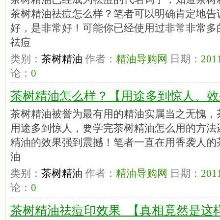
茶树精油祛痘怎么样？笔者可以明确肯定地告
好，是非常好！可能你已经使用过非常非常多
祛痘
类别：
茶树精油
作者：
精油导购网
日期：
2011
论：
0
茶树精油怎么样？【用途多到惊人、效
茶树精油被誉为最有用的精油实属当之无愧，
用途多到惊人，要学完茶树精油怎么用的方法
精油的效果强到震撼！笔者一直在用香袭人的
油
类别：
茶树精油
作者：
精油导购网
日期：
2011
论：
0
茶树精油祛痘印效果_【真相竟然是这