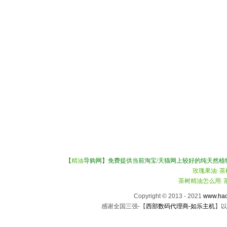
【
精油
导购网】免费提供当前淘宝/天猫网上较好的纯天然植
玫瑰果油
|
茶
茶树精油怎么用
|
Copyright © 2013 - 2021
www.hao
感谢全国三强-【
西部数码代理商-如乐主机
】以